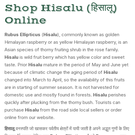
Shop Hisalu (हिसालू)
Online
Rubus Ellipticus
(
Hisalu
), commonly known as golden
Himalayan raspberry or as yellow Himalayan raspberry, is an
Asian species of thorny fruiting shrub in the rose family.
Hisalu
is wild fruit berry which has yellow color and sweet
taste. Prior
Hisalu
mature in the period of May and June yet
because of climatic change the aging period of
Hisalu
changed into March to April, so the availability of this fruits
are in starting of summer season. It is not harvested for
domestic use and mostly found in forests.
Hisalu
perishes
quickly after plucking from the thorny bush. Tourists can
purchase
Hisalu
from the road side local sellers or order
online from our website.
हिसालू
वनस्पति जो खासकर पर्वतीय क्षेत्रों में पायी जाती है अपने अद्भुत गुणों के लिए